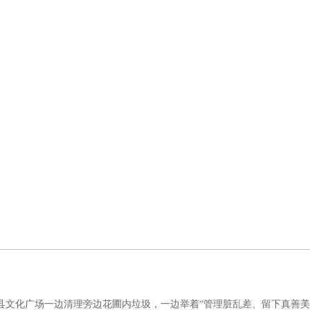
文化广场一边清理旁边花圃内垃圾，一边举着“管理脏乱差、留下真善美"