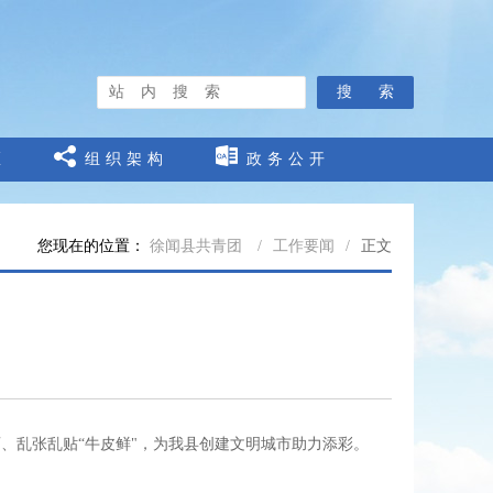
搜 索
区
组织架构
政务公开
您现在的位置：
徐闻县共青团
/
工作要闻
/
正文
画、乱张乱贴“牛皮鲜"，为我县创建文明城市助力添彩。