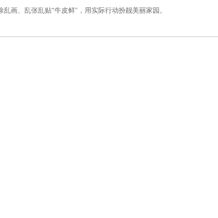
乱画、乱张乱贴“牛皮鲜"，用实际行动扮靓美丽家园。