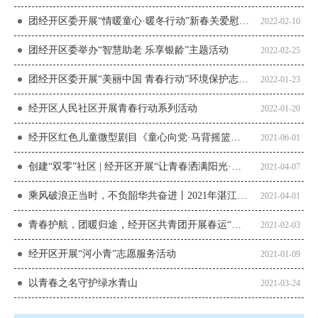
组织架构
团经开区委开展“情暖童心·暖冬行动”新春关爱慰问活动
2022-02-10
团经开区委举办“智慧助老 乐享银龄”主题活动
2022-02-25
政务公开
团经开区委开展“美丽中国 青春行动”环境保护志愿服务活动
2022-01-23
经开区人民社区开展青春行动系列活动
2022-01-20
经开区红色儿童微型剧目《童心向党·马背摇篮》荣获省级优秀作品奖
2021-06-01
创建“双零”社区 | 经开区开展“让青春洒满阳光·让毒品无处隐藏”禁毒游园宣传活动
2021-04-07
乘风破浪正当时，不负韶华共奋进丨2021年湛江经开区共青团工作会议暨党史学习教育动员会顺利召开
2021-04-01
青春护航，团暖归途，经开区共青团开展春运“暖冬行动”！
2021-02-03
经开区开展“河小青”志愿服务活动
2021-01-09
以青春之名守护绿水青山
2021-03-24