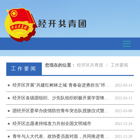
青年一代有理想、有本领、有担当
国家就有前途，民族就有希望
您现在的位置：
经开区共青团
/
工作要闻
工作要闻
首页
经开区开展“共建红树林之城·青春奋进勇担当”环保宣传志愿服务活动
2022-03-14
工作要闻
经开区各级团组织、少先队组织积极开展学雷锋志愿服务活动
2022-03-11
学习路上
团经开区委举办疫情防控青年突击队授旗仪式暨“3.5”学雷锋志愿服务系列主题活动
2022-03-08
文件通知
经开区志愿者持续发力共创全国文明城市
2021-12-24
下载专区
青年与人大代表、政协委员面对面，共同推进青少年健康成长
2021-12-29